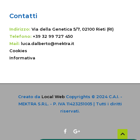
Contatti
Indirizzo:
Via della Genetica 5/7, 02100 Rieti (RI)
Telefono:
+39 32 99 727 450
Mail:
luca.dalberto@mektra.it
Cookies
Informativa
Creato da
Local Web
Copyrights © 2024 C.A.I. -
MEKTRA S.R.L. - P. IVA 11423251005 | Tutti i diritti
riservati.